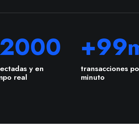
12000
+
99
m
ectadas y en
transacciones po
mpo real
minuto