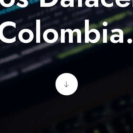
s
o
f
t
w
a
r
e
.