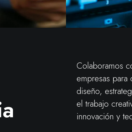
Colaboramos co
empresas para d
diseño, estrate
ia
el trabajo creat
innovación y te